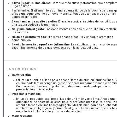
1
lima (jugo)
: La lima ofrece un toque más suave y aromático que complem
jugo de limón.
1
ají amarillo
: El ají amarillo es un ingrediente típico de la cocina peruana q
añade un toque picante y un color vibrante. Puedes usar pasta de ají amaril
tienes el ají fresco.
2
cucharadas de aceite de oliva
: El aceite suaviza la acidez de los cítricos
una textura sedosa a la marinada.
Sal y pimienta al gusto
: Los condimentos básicos que equilibran y realzan
los sabores.
Hojas de cilantro fresco
: El cilantro añade frescura y un toque aromático
característico.
1
cebolla morada pequeña en juliana fina
: La cebolla aporta un crujido sua
sabor ligeramente dulce que contrasta con la acidez del plato.
INSTRUCTIONS
Cortar el atún
:
Utiliza un cuchillo afilado para cortar el lomo de atún en láminas finas. L
es que cada lámina tenga un grosor de aproximadamente medio centím
Coloca las láminas en un plato plano de manera ordenada para una
presentación más atractiva.
Preparar la marinada
:
En un bol pequeño, exprime el jugo de un limón y una lima. Añade una
cucharadita de pasta de ají amarillo o, si prefieres más textura, corta un a
amarillo fresco en tiras finas y agrégalo. Mezcla bien con dos cucharad
aceite de oliva. Agrega sal y pimienta al gusto. La marinada debe ser ba
entre lo ácido, lo picante y lo suave del aceite.
Marinar el atún
: