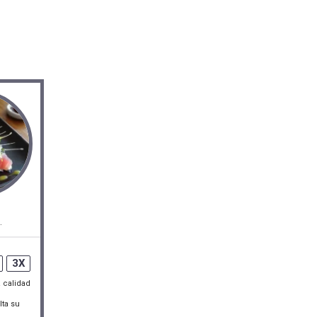
.
3X
a calidad
lta su