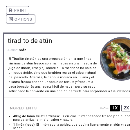
tiradito de atún
Author:
Sofia
El
Tiradito de atún
es una preparación en la que finas
láminas de atún fresco son marinadas en una mezcla de
jugo de limón, lima y ají amarillo. La marinada no solo da
un toque ácido, sino que también realza el sabor natural
del pescado. Además, la cebolla morada en juliana y el
cilantro fresco añaden un toque de textura y frescura a
cada bocado. Es una receta fácil de hacer, pero su sabor
sofisticado la convierte en una opción perfecta para sorprender a tus invitados
1X
2X
INGREDIENTS
SCALE
400 g
de lomo de atún fresco
: Es crucial utilizar pescado fresco y de buen
para garantizar el mejor sabor y textura.
1
limón (jugo)
: El limón aporta acidez que cocina ligeramente el atún y resa
sabor.