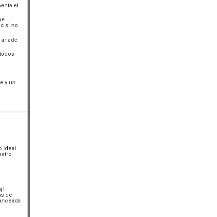
enta el
ue
lo si no
 y añade
 todos
ve y un
o ideal
etro.
jí
as de
lanceada