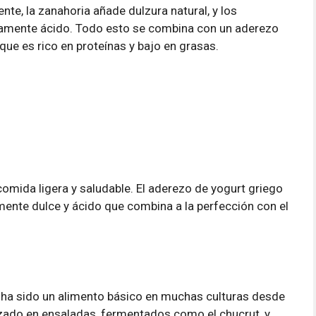
ente, la zanahoria añade dulzura natural, y los
eramente ácido. Todo esto se combina con un aderezo
que es rico en proteínas y bajo en grasas.
comida ligera y saludable. El aderezo de yogurt griego
mente dulce y ácido que combina a la perfección con el
ta, ha sido un alimento básico en muchas culturas desde
lizado en ensaladas, fermentados como el chucrut, y